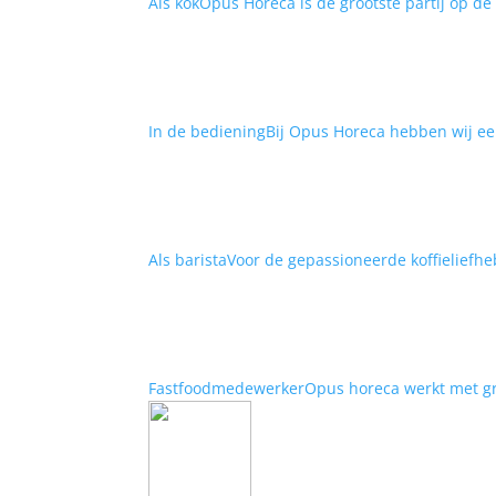
Als kok
Opus Horeca is de grootste partij op de
In de bediening
Bij Opus Horeca hebben wij ee
Als barista
​Voor de gepassioneerde koffieliefhe
Fastfoodmedewerker
​Opus horeca werkt met g