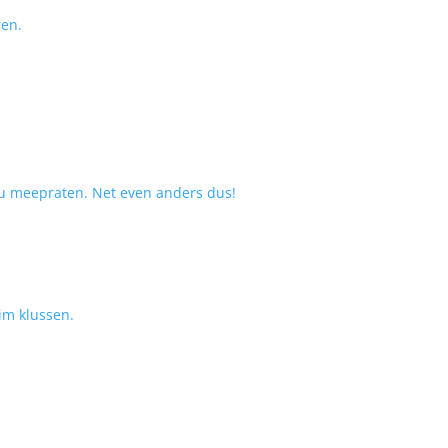
ren.
 u meepraten. Net even anders dus!
im klussen.