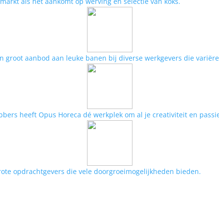
 markt als het aankomt op werving en selectie van koks.
n groot aanbod aan leuke banen bij diverse werkgevers die variër
bbers heeft Opus Horeca dé werkplek om al je creativiteit en passie
rote opdrachtgevers die vele doorgroeimogelijkheden bieden.