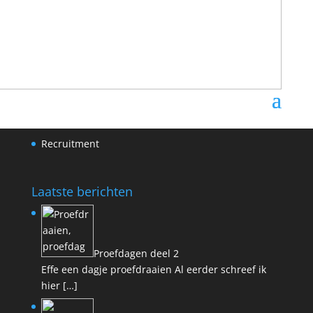
Als kok
Als manager
In de bediening
HR diensten
Legal
Flexibel
Recruitment
Laatste berichten
Proefdagen deel 2
Effe een dagje proefdraaien Al eerder schreef ik
hier
[…]